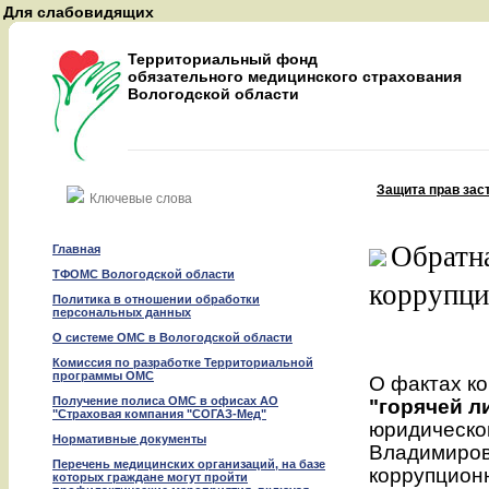
Для слабовидящих
A
A
Территориальный фонд
A
обязательного медицинского страхования
Вологодской области
Восстановить
Защита прав зас
Найти
Обратна
Главная
ТФОМС Вологодской области
коррупц
Политика в отношении обработки
персональных данных
О системе ОМС в Вологодской области
Комиссия по разработке Территориальной
программы ОМС
О фактах к
Получение полиса ОМС в офисах АО
"горячей л
"Страховая компания "СОГАЗ-Мед"
юридическог
Нормативные документы
Владимировн
Перечень медицинских организаций, на базе
коррупцион
которых граждане могут пройти