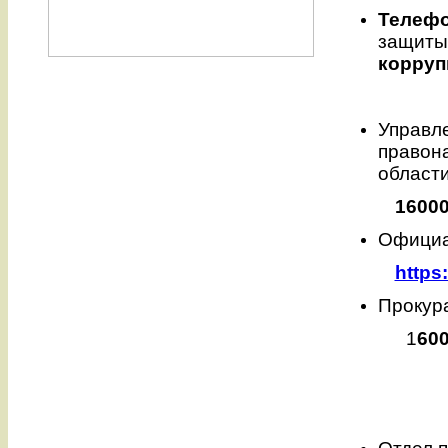
Телефо
защиты
корруп
Управл
правон
област
16000
Официа
https:
Прокур
1
600