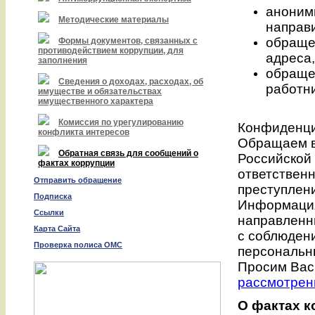
аноним
Методические материалы
направ
обраще
Формы документов, связанных с
противодействием коррупции, для
адреса,
заполнения
обраще
Сведения о доходах, расходах, об
работн
имуществе и обязательствах
имущественного характера
Комиссия по урегулированию
Конфиденци
конфликта интересов
Обращаем вн
Обратная связь для сообщений о
Российской
фактах коррупции
ответствен
Отправить обращение
преступлени
Подписка
Информация
Ссылки
направленны
Карта Сайта
с соблюден
Проверка полиса ОМС
персональн
Просим Вас
рассмотрен
О фактах 