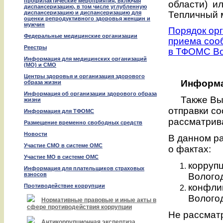
профилактические мероприятия, включая
области) ил
диспансеризацию, в том числе углубленную
диспансеризацию и диспансеризацию для
Тепличный мк
оценки репродуктивного здоровья женщин и
мужчин
Порядок орг
Федеральные медицинские организации
приема соо
Реестры
в ТФОМС Во
Информация для медицинских организаций
(МО) и СМО
Центры здоровья и организация здорового
Информа
образа жизни
Информация об организации здорового образа
Также Вы м
жизни
отправки с
Информация для ТФОМС
рассматрив
Размещение временно свободных средств
Новости
В данном р
Участие СМО в системе ОМС
о фактах:
Участие МО в системе ОМС
корруп
Информация для плательщиков страховых
взносов
Вологод
конфли
Противодействие коррупции
Вологод
Нормативные правовые и иные акты в
сфере противодействия коррупции
Не рассмат
Антикоррупционная экспертиза