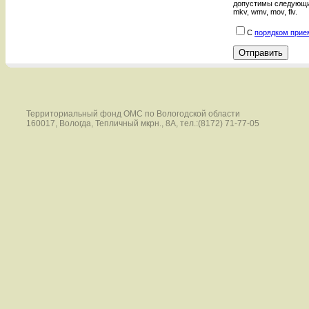
допустимы следующие фо
mkv, wmv, mov, flv.
С
порядком прие
Территориальный фонд ОМС по Вологодской области
160017, Вологда, Тепличный мкрн., 8А, тел.:(8172) 71-77-05