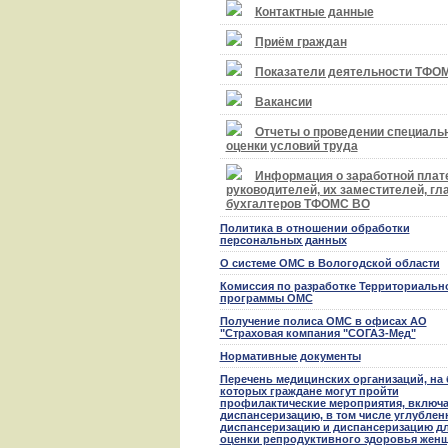
Контактные данные
Приём граждан
Показатели деятельности ТФО
Вакансии
Отчеты о проведении специаль
оценки условий труда
Информация о заработной плат
руководителей, их заместителей, гл
бухгалтеров ТФОМС ВО
Политика в отношении обработки
персональных данных
О системе ОМС в Вологодской области
Комиссия по разработке Территориальн
программы ОМС
Получение полиса ОМС в офисах АО
"Страховая компания "СОГАЗ-Мед"
Нормативные документы
Перечень медицинских организаций, на 
которых граждане могут пройти
профилактические мероприятия, включ
диспансеризацию, в том числе углублен
диспансеризацию и диспансеризацию д
оценки репродуктивного здоровья жен