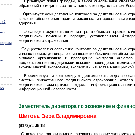
Организует прием граждан, а также обеспечение своеврем
обращений граждан в соответствии с законодательством Росс
Организует осуществление контроля за деятельностью стра
в части обеспечения прав и законных интересов застрах
ций
здоровья.
Организует осуществление контроля объемов, сроков, каче
ого
медицинской помощи в порядке, установленном Федер
медицинского страхования.
 образа
Осуществляет обеспечение контроля за деятельностью стра
и выполнением договора о финансовом обеспечении обязател
включая организацию и проведение контроля объемов,
тв
предоставления медицинской помощи, проведение медико-эк
экономической экспертизы, экспертизы качества медицинской 
Координирует и контролирует деятельность отдела органи
системы обязательного медицинского страхования, отдела
медицинской экспертизы, отдела информационно-аналит
вых
информационной безопасности.
Заместитель директора по экономике и финан
Шитова Вера Владимировна
(8172)71-38-18
Отвечает за организацию и совершенствование экономичес