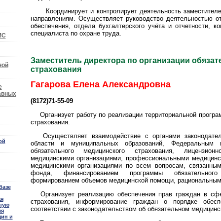
Координирует и контролирует деятельность заместителей
направлениям. Осуществляет руководство деятельностью от
обеспечения, отдела бухгалтерского учёта и отчетности, к
специалиста по охране труда.
МС
Заместитель директора по организации обязат
ной
страхования
Гагарова Елена Александровна
е
авных
(8172)71-55-09
Организует работу по реализации территориальной програ
страхования.
Осуществляет взаимодействие с органами законодатель
ой
области и муниципальных образований, Федеральным 
обязательного медицинского страхования, лицензионно-
медицинскими организациями, профессиональными медицинс
медицинскими организациями по всем вопросам, связанны
фонда, финансированием программы обязательного 
формированием объемов медицинской помощи, рациональны
базе
Организует реализацию обеспечения прав граждан в сфер
ая
страхования, информирование граждан о порядке обе
ную
соответствии с законодательством об обязательном медицинс
ля
щин и