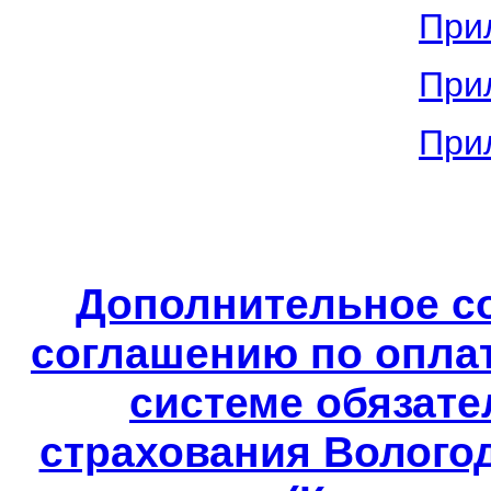
При
При
При
Дополнительное с
соглашению по опла
системе обязате
страхования Вологод