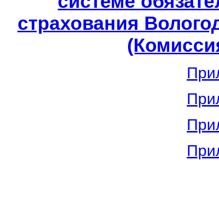
системе обязате
страхования Вологод
(Комиссия
При
При
При
При