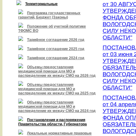
от 30 АВГУС
Территориальные
УТВЕРЖДЕ
Программа государственных
ФОНДА ОБ
гарантий, Бюджет (Законы)
ВОЛОГОДС
Положение об учетной политике
СИЛУ НЕК
ТФОМС ВО
ОБЛАСТИ"
Тарифное соглашение 2026 год
ПОСТАНОВ
Тарифное соглашение 2025 год
от 03 июня 
Тарифное соглашение 2024 год
УТВЕРЖДЕ
ОБЯЗАТЕЛ
Объемы предоставления
медицинской помощи для МО и
ВОЛОГОДС
распределение их между СМО на 2026 год
СИЛУ НЕК
Объемы предоставления
ОБЛАСТИ"
медицинской помощи для МО и
распределение их между СМО на 2025 год
ПОСТАНОВ
Объемы предоставления
от 04 апреля
медицинской помощи для МО и
УТВЕРЖДЕ
распределение их между СМО на 2024 год
ФОНДА ОП
Постановления и распоряжения
ОБЯЗАТЕЛ
Правительства области, Губернатора
ВОЛОГОДС
Локальные нормативные правовые