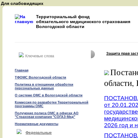
Для слабовидящих
A
A
Территориальный фонд
A
обязательного медицинского страхования
Вологодской области
Восстановить
Защита прав зас
Найти
Постан
Главная
ТФОМС Вологодской области
области,
Политика в отношении обработки
персональных данных
О системе ОМС в Вологодской области
ПОСТАНОВ
Комиссия по разработке Территориальной
от 20.01.2
программы ОМС
государств
Получение полиса ОМС в офисах АО
"Страховая компания "СОГАЗ-Мед"
медицинско
Нормативные документы
2026 год и 
Федеральные
ПОСТАНОВ