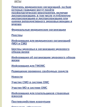
акты
Перечень медицинских организаций, на базе
которых граждане могут пройти
профилактические мероприятия, включая
диспансеризацию, в том числе углубленную
диспансеризацию и диспансеризацию для
оценки репродуктивного здоровья женщин и
мужчин
Федеральные медицинские организации
Реестры
Информация для медицинских организаций
(МО) и СМО
Центры здоровья и организация здорового
образа жизни
Информация об организации здорового образа
жизни
Информация для ТФОМС
Размещение временно свободных средств
Новости
Участие СМО в системе ОМС
Участие МО в системе ОМС
Информация для плательщиков страховых
взносов
Противодействие коррупции